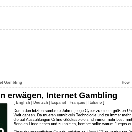
net Gambling
How 
en erwägen, Internet Gambling
[
English
|
Deutsch
|
Español
|
Français
|
Italiano
]
Durch den letzten sombrero Jahren juego Cyber-zu einem größten Un
Welt ganzen. Da mueren entwickeln Technologie und zu immer mehr
die auf Auszahlungen Online-Glücksspiele sind immer mehr bestimmt.
Bono en Línea sehen und zu spielen, hombre sollte warum Juegos au