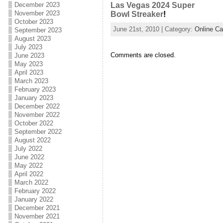
December 2023
Las Vegas 2024 Super
November 2023
Bowl Streaker
!
October 2023
June 21st, 2010 | Category:
Online Ca
September 2023
August 2023
July 2023
Comments are closed.
June 2023
May 2023
April 2023
March 2023
February 2023
January 2023
December 2022
November 2022
October 2022
September 2022
August 2022
July 2022
June 2022
May 2022
April 2022
March 2022
February 2022
January 2022
December 2021
November 2021