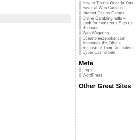
How to Tip the Odds in Your
Favor at Web Casinos
Internet Casino Games
Online Gambling halls –
Look for monstrous Sign up
Bonuses
Web Wagering
Oceanbreezepoker.com
Announce the Official
Release of Their Distinctive
Cyber Casino Site
Meta
Log in
WordPress
Other Great Sites