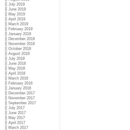
July 2019
June 2019
May 2019
April 2019
March 2019
February 2019
January 2019
December 2018
November 2018
October 2018
August 2018
July 2018
June 2018
May 2018
April 2018
March 2018
February 2018
January 2018
December 2017
November 2017
September 2017
July 2017
June 2017
May 2017
April 2017
March 2017