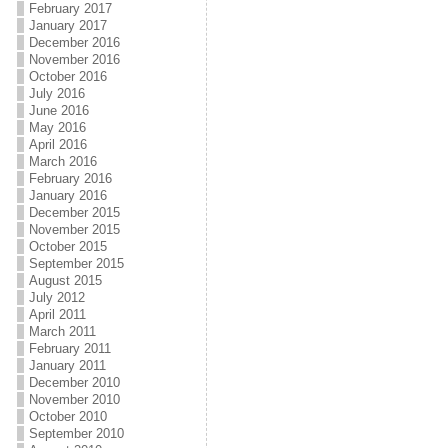
February 2017
January 2017
December 2016
November 2016
October 2016
July 2016
June 2016
May 2016
April 2016
March 2016
February 2016
January 2016
December 2015
November 2015
October 2015
September 2015
August 2015
July 2012
April 2011
March 2011
February 2011
January 2011
December 2010
November 2010
October 2010
September 2010