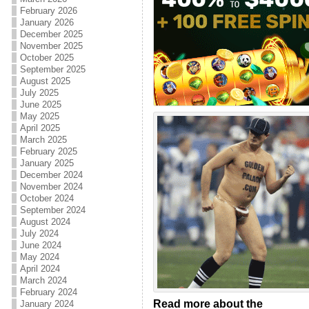
February 2026
January 2026
December 2025
November 2025
October 2025
September 2025
August 2025
July 2025
June 2025
May 2025
April 2025
March 2025
February 2025
January 2025
December 2024
November 2024
October 2024
September 2024
August 2024
July 2024
June 2024
May 2024
April 2024
March 2024
February 2024
Read more about the
January 2024