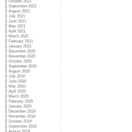
October 2021
September 2021
August 2021
July 2021
June 2021
May 2021
April 2021
March 2021
February 2021
January 2021
December 2020
November 2020
October 2020
September 2020
August 2020
July 2020
June 2020
May 2020
April 2020
March 2020
February 2020
January 2020
December 2019
November 2019
October 2019
September 2019
August 2019