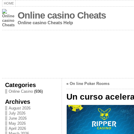
HOME
Online casino Cheats
Online casino Cheats Help
Categories
«
On line Poker Rooms
Online Casino
(936)
Un curso aceler
Archives
August 2026
July 2026
June 2026
May 2026
April 2026
March 2026