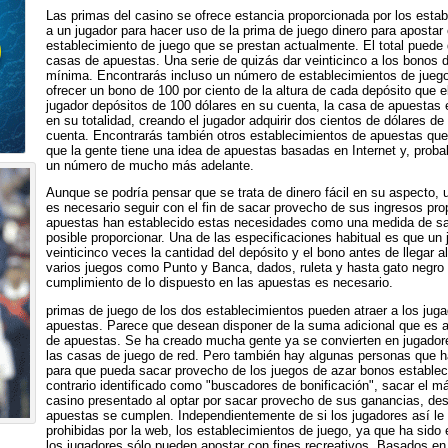
Las primas del casino se ofrece estancia proporcionada por los esta
a un jugador para hacer uso de la prima de juego dinero para apostar
establecimiento de juego que se prestan actualmente. El total puede d
casas de apuestas. Una serie de quizás dar veinticinco a los bonos 
mínima. Encontrarás incluso un número de establecimientos de juego 
ofrecer un bono de 100 por ciento de la altura de cada depósito que el
jugador depósitos de 100 dólares en su cuenta, la casa de apuestas e
en su totalidad, creando el jugador adquirir dos cientos de dólares de
cuenta. Encontrarás también otros establecimientos de apuestas que
que la gente tiene una idea de apuestas basadas en Internet y, pro
un número de mucho más adelante.
Aunque se podría pensar que se trata de dinero fácil en su aspecto, u
es necesario seguir con el fin de sacar provecho de sus ingresos pr
apuestas han establecido estas necesidades como una medida de sa
posible proporcionar. Una de las especificaciones habitual es que un
veinticinco veces la cantidad del depósito y el bono antes de llegar a
varios juegos como Punto y Banca, dados, ruleta y hasta gato negro 
cumplimiento de lo dispuesto en las apuestas es necesario.
primas de juego de los dos establecimientos pueden atraer a los jug
apuestas. Parece que desean disponer de la suma adicional que es a
de apuestas. Se ha creado mucha gente ya se convierten en jugador
las casas de juego de red. Pero también hay algunas personas que h
para que pueda sacar provecho de los juegos de azar bonos estableci
contrario identificado como "buscadores de bonificación", sacar el 
casino presentado al optar por sacar provecho de sus ganancias, des
apuestas se cumplen. Independientemente de si los jugadores así le
prohibidas por la web, los establecimientos de juego, ya que ha sid
los jugadores sólo pueden apostar con fines recreativos. Basados en