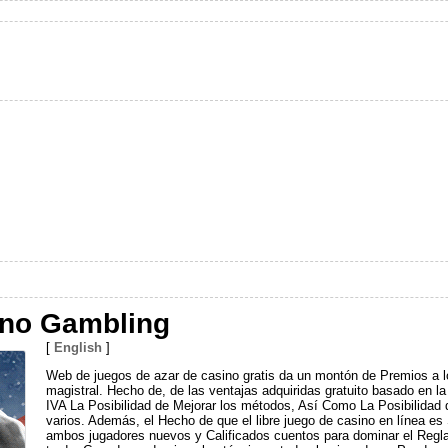
ino Gambling
[
English
]
Web de juegos de azar de casino gratis da un montón de Premios a lo
magistral. Hecho de, de las ventajas adquiridas gratuito basado en l
IVA La Posibilidad de Mejorar los métodos, Así Como La Posibilidad 
varios. Además, el Hecho de que el libre juego de casino en línea 
ambos jugadores nuevos y Calificados cuentos para dominar el Regla