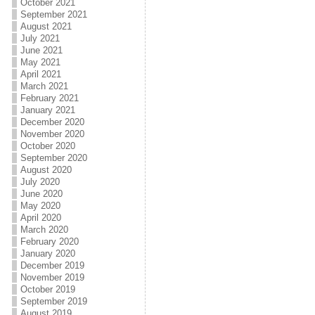
October 2021
September 2021
August 2021
July 2021
June 2021
May 2021
April 2021
March 2021
February 2021
January 2021
December 2020
November 2020
October 2020
September 2020
August 2020
July 2020
June 2020
May 2020
April 2020
March 2020
February 2020
January 2020
December 2019
November 2019
October 2019
September 2019
August 2019