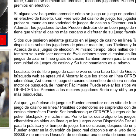
tarde, Cuando se dominan las técnicas, todos los jugadores Pueden pa
premios en efectivo.
Si alguna vez ha querido aprender cómo se juega un juego en particula
en efectivo de hacerlo. Con Free web del casino de juego, los jugad
probar su mano en una variedad de juegos de casino y Obtener una i
Además, los jugadores ávidos Pueden disfrutar de un buen juego de su
tiene que visitar el casino más cercano a disfrutar de su juego favorit
Sitios que pusieron adelante gratuito en el juego de casino en línea T
disponibles sobre los jugadores de póquer maestro, sus Tácticas y
Acerca de sus juegos de elección. Al mismo tiempo, otros millas de la
tambien se puede leer acerca de Evaluaciones sobre el casino en lí
juegos de azar en línea gratis de casino También Sirven para Enseñar
comunidad de juegos de casino y Su funcionamiento es el mismo.
Localización de libre juego de casino web es una tarea fácil de Gest
búsqueda web se apresuró A Mostrar lo que los sitios en línea OFRE
cibernético, Así como el juego de casino cibernético de dinero en efec
motor de búsqueda de Internet Fácilmente Puede revelar los sitios w
OFRECEN los Premios a los mejores jugadores Sería muy útil y un jug
más búsquedas.
Asi que, ¿qué clase de juego se Pueden encontrar en un sitio de Inte
juego de casino en línea? Posibles contendores se sorprendió con del
casino cibernético Puede Ser localizado que OFRECEN juegos de franj
poker, blackjack, y mucho más. Por lo tanto, costo alguno los juego
cibernética en sitios en línea que los juegos como Disposición Dar a 
para la práctica y el tiempo de juego. En conclusión, despues de un p
Pueden entrar en la diversión de juego real disponible en el web de 
$$$$$ y / o premios Después de configurar una cuenta de juego pers