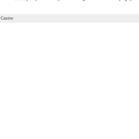
 Casino