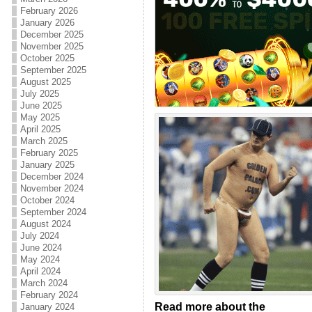
February 2026
January 2026
December 2025
November 2025
October 2025
September 2025
August 2025
July 2025
June 2025
May 2025
April 2025
March 2025
February 2025
January 2025
December 2024
November 2024
October 2024
September 2024
August 2024
July 2024
June 2024
May 2024
April 2024
March 2024
February 2024
Read more about the
January 2024