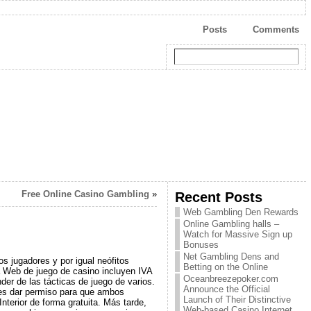
Posts
Comments
Free Online Casino Gambling
»
Recent Posts
Web Gambling Den Rewards
Online Gambling halls –
Watch for Massive Sign up
Bonuses
Net Gambling Dens and
s jugadores y por igual neófitos
Betting on the Online
a Web de juego de casino incluyen IVA
Oceanbreezepoker.com
der de las tácticas de juego de varios.
Announce the Official
 es dar permiso para que ambos
Launch of Their Distinctive
terior de forma gratuita. Más tarde,
Web-based Casino Internet